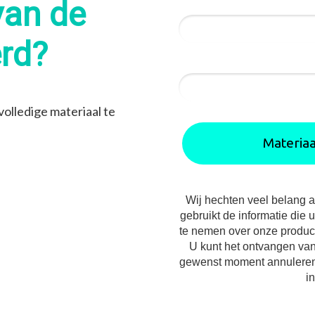
van de
Land*
erd?
2 + 10 = ?
olledige materiaal te
Materia
Wij hechten veel belang 
gebruikt de informatie die 
te nemen over onze product
U kunt het ontvangen van
gewenst moment annuleren
in