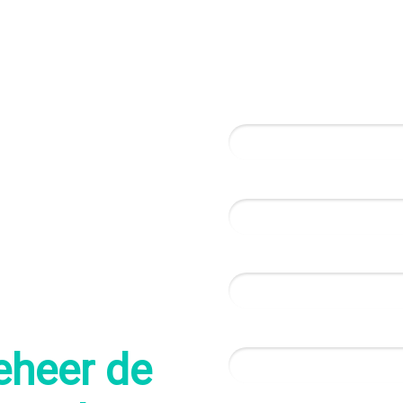
Naam*
Email*
Telefoon
Ziekenhuis*
eheer de